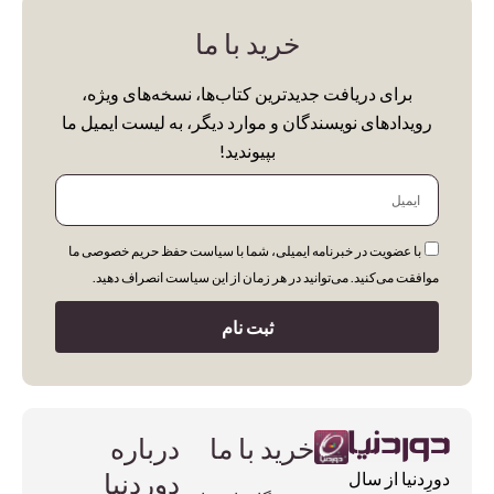
خرید با ما
Category
برای دریافت جدیدترین کتاب‌ها، نسخه‌های ویژه،
Uncategorized
رویدادهای نویسندگان و موارد دیگر، به لیست ایمیل ما
Animation's Art Books
بپیوندید!
Architecture
ایمیل
Biography
با عضویت در خبرنامه ایمیلی، شما با سیاست حفظ حریم خصوصی ما
Cars & Motorcycle
موافقت می‌کنید. می‌توانید در هر زمان از این سیاست انصراف دهید.
Cinema, Music & Photography
ثبت نام
Colouring Books
Comics & Manga
Cooking
خرید با ما
درباره
Design
دوردنیا
دورِدنیا از سال
Encyclopedia