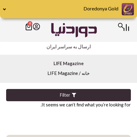
رش
Doredonya Gold
ه
حتوا
0
سبد
Publishers
خرید
Abrams
ارسال به سراسر ایران
DK
Hirmer
LIFE Magazine
خانه
/ LIFE Magazine
Miscellaneous
Motorbooks
Penguin
Filter
It seems we can’t find what you’re looking for.
Skira
Taschen
teNeues