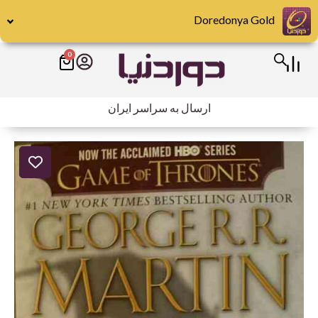
رش
Doredonya Gold
ه
حتوا
0
سبد
خرید
ارسال به سراسر ایران