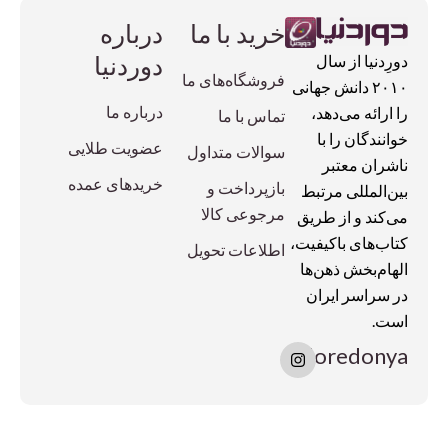
خرید با ما
درباره
دوردنیا
دورِدنیا از سال
فروشگاه‌های ما
۲۰۱۰ دانش جهانی
درباره ما
را ارائه می‌دهد،
تماس با ما
خوانندگان را با
عضویت طلایی
سوالات متداول
ناشران معتبر
خریدهای عمده
بازپرداخت و
بین‌المللی مرتبط
مرجوعی کالا
می‌کند و از طریق
کتاب‌های باکیفیت،
اطلاعات تحویل
الهام‌بخش ذهن‌ها
در سراسر ایران
است.
I
doredonya
n
s
t
a
g
r