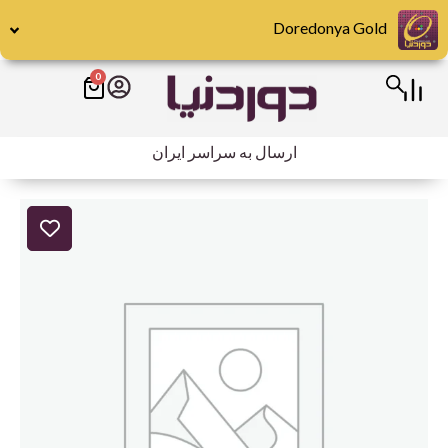
رش
Doredonya Gold
ه
حتوا
0
سبد
خرید
ارسال به سراسر ایران