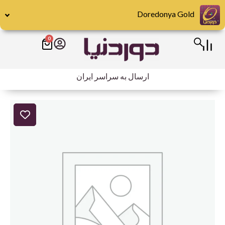
رش
Doredonya Gold
ه
حتوا
0
سبد
خرید
ارسال به سراسر ایران