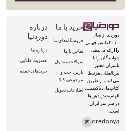
خرید با ما
درباره
دوردنیا
دورِدنیا از سال
فروشگاه‌های ما
۲۰۱۰ دانش جهانی
درباره ما
را ارائه می‌دهد،
تماس با ما
خوانندگان را با
عضویت طلایی
سوالات متداول
ناشران معتبر
خریدهای عمده
بازپرداخت و
بین‌المللی مرتبط
مرجوعی کالا
می‌کند و از طریق
کتاب‌های باکیفیت،
اطلاعات تحویل
الهام‌بخش ذهن‌ها
در سراسر ایران
است.
I
doredonya
n
s