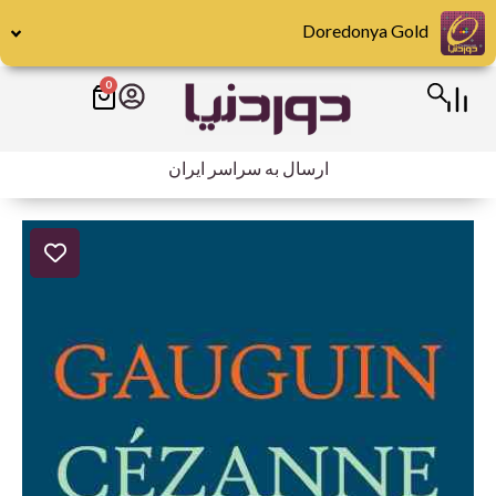
رش
Doredonya Gold
ه
حتوا
0
سبد
خرید
ارسال به سراسر ایران