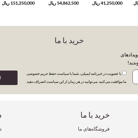
Galleries,
the
ال
41,250,000
ریال
54,862,500
ریال
151,250,000
ریال
Independent
Spaces
خرید با ما
ویدادهای
ندید!
با عضویت در خبرنامه ایمیلی، شما با سیاست حفظ حریم خصوصی
ث
ما موافقت می‌کنید. می‌توانید در هر زمان از این سیاست انصراف دهید.
خرید با ما
د
فروشگاه‌های ما
د