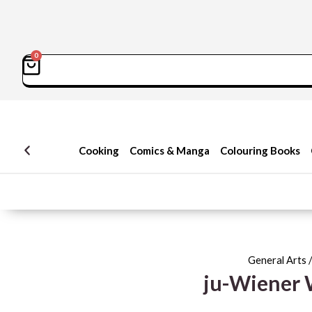
0
سبد
Sea
خرید
Cooking
Comics & Manga
Colouring Books
General Arts
/
ju-Wiener 