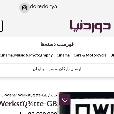
I
doredonya
n
s
t
rch
a
g
r
a
فهرست دسته‌ها
m
Cinema, Music & Photography
Cinema
Cars & Motorcycle
B
ارسال رایگان به سراسر ایران
خانه
/
 ju-Wiener Werkstï¿½tte-GB
Werkstï¿½tte-GB