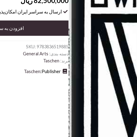
82,500,000
ریال
ارسال به سراسر ایران امکان‌پذ
ju-
Wiener
افزودن به س
Werkstï¿½tte-
GB
عدد
SKU:
9783836519885
دسته بندی:
General Arts
برند:
Taschen
Taschen
Publisher: