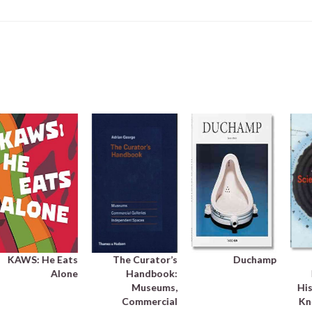
KAWS: He Eats
The Curator’s
Duchamp
Alone
Handbook:
Museums,
His
Commercial
Kn