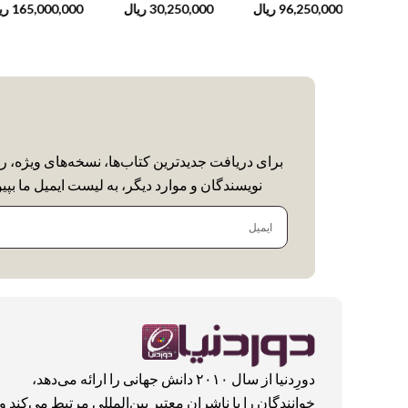
 15th Century
1
ریال
96,250,000
ریال
30,250,000
ریال
165,000,000
ری
t
برای دریافت جدیدترین کتاب‌ها، نسخه‌های ویژه، ر
نویسندگان و موارد دیگر، به لیست ایمیل ما بپیو
ایمیل
دورِدنیا از سال ۲۰۱۰ دانش جهانی را ارائه می‌دهد،
خوانندگان را با ناشران معتبر بین‌المللی مرتبط می‌کند و