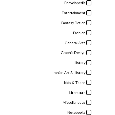
Literature
Encyclopedia
Miscellaneous
Entertainment
Notebooks
Fantasy Fiction
Painting
Fashion
Science & Technology
General Arts
Self Help
Graphic Design
Sports
History
Tourism
Iranian Art & History
Kids & Teens
برندها
Literature
Miscellaneous
Adrian George
Notebooks