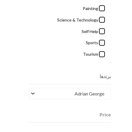
Painting
Price
Science & Technology
Self Help
9000000
£
-
2
£
Sports
Tourism
برندها
Adrian George
Price