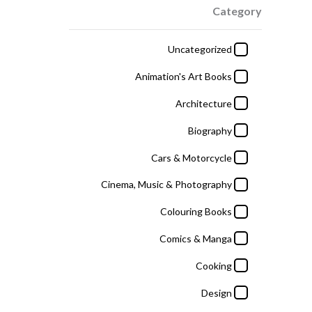
Category
Cooking
Design
Uncategorized
Encyclopedia
Animation's Art Books
Entertainment
Architecture
Fantasy Fiction
Biography
Fashion
Cars & Motorcycle
General Arts
Cinema, Music & Photography
Graphic Design
Colouring Books
History
Comics & Manga
Iranian Art & History
Cooking
Kids & Teens
Design