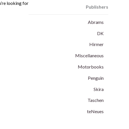
’re looking for.
Publishers
teNeues
Abrams
Category
DK
Hirmer
Uncategorized
Miscellaneous
Animation's Art Books
Motorbooks
Architecture
Penguin
Biography
Skira
Cars & Motorcycle
Taschen
Cinema, Music & Photography
teNeues
Colouring Books
Comics & Manga