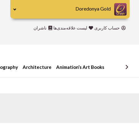
رش
Doredonya Gold
ه
حتوا
حساب کاربری
لیست علاقه‌مندی‌ها
ناشران
Publishers
Abrams
DK
iography
Architecture
Animation’s Art Books
Hirmer
Miscellaneous
Motorbooks
Penguin
Skira
Taschen