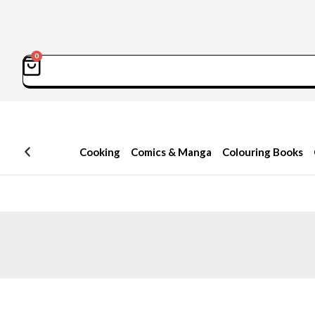
0
سبد
Sea
خرید
Cooking
Comics & Manga
Colouring Books