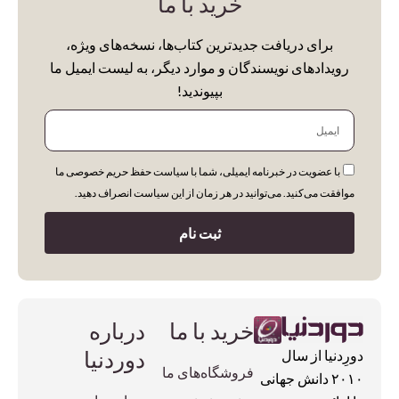
خرید با ما
Entertainment
برای دریافت جدیدترین کتاب‌ها، نسخه‌های ویژه،
Fantasy Fiction
رویدادهای نویسندگان و موارد دیگر، به لیست ایمیل ما
بپیوندید!
Fashion
ایمیل
General Arts
Graphic Design
با عضویت در خبرنامه ایمیلی، شما با سیاست حفظ حریم خصوصی ما
History
موافقت می‌کنید. می‌توانید در هر زمان از این سیاست انصراف دهید.
Iranian Art & History
ثبت نام
Abrams
Kids & Teens
DK
Literature
Hirmer
Miscellaneous
خرید با ما
درباره
Miscellaneous
Notebooks
دوردنیا
دورِدنیا از سال
Motorbooks
فروشگاه‌های ما
۲۰۱۰ دانش جهانی
Painting
Penguin