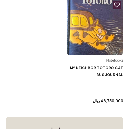
Category
Uncategorized
Animation's Art Books
Architecture
Biography
Notebooks
Cars & Motorcycle
MY NEIGHBOR TOTORO CAT
BUS JOURNAL
Cinema, Music & Photography
Colouring Books
Comics & Manga
46,750,000
ریال
Cooking
Design
Encyclopedia