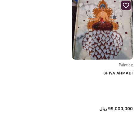
Category
Uncategorized
Animation's Art Books
Architecture
Biography
Painting
Cars & Motorcycle
SHIVA AHMADI
Cinema, Music & Photography
Colouring Books
Comics & Manga
99,000,000
ریال
Cooking
Design
Encyclopedia