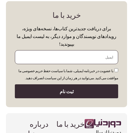
Entertainment
خرید با ما
Fantasy Fiction
برای دریافت جدیدترین کتاب‌ها، نسخه‌های ویژه،
Fashion
رویدادهای نویسندگان و موارد دیگر، به لیست ایمیل ما
General Arts
بپیوندید!
Graphic Design
ایمیل
History
با عضویت در خبرنامه ایمیلی، شما با سیاست حفظ حریم خصوصی ما
Iranian Art & History
موافقت می‌کنید. می‌توانید در هر زمان از این سیاست انصراف دهید.
Abrams
Kids & Teens
DK
ثبت نام
Literature
Hirmer
Miscellaneous
Miscellaneous
Notebooks
Motorbooks
خرید با ما
درباره
Painting
دورِدنیا از سال
Penguin