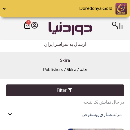
رش
Doredonya Gold
ه
حتوا
0
سبد
Publishers
خرید
Abrams
ارسال به سراسر ایران
DK
Hirmer
Skira
خانه
/ Publishers / Skira
Miscellaneous
Motorbooks
Penguin
Filter
Skira
در حال نمایش یک نتیجه
Taschen
teNeues