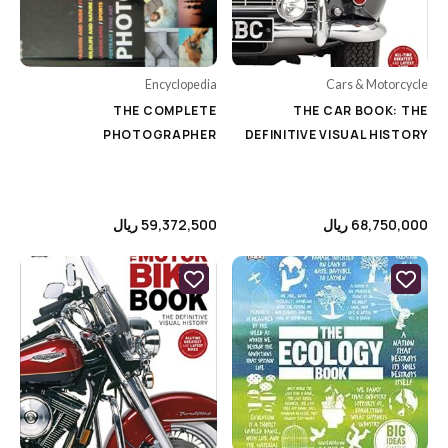
Science & Technology
Skira
Self Help
Taschen
Sports
Encyclopedia
Cars & Motorcycle
teNeues
THE COMPLETE
THE CAR BOOK: THE
Tourism
PHOTOGRAPHER
DEFINITIVE VISUAL HISTORY
برندها
68,750,000
ریال
59,372,500
ریال
Price
9000000
£
-
2
£