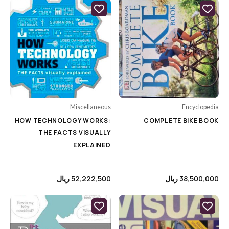
Category
Uncategorized
Animation's Art Books
Architecture
Biography
Miscellaneous
Encyclopedia
Cars & Motorcycle
HOW TECHNOLOGY WORKS:
COMPLETE BIKE BOOK
THE FACTS VISUALLY
Cinema, Music & Photography
EXPLAINED
Colouring Books
Comics & Manga
38,500,000
ریال
52,222,500
ریال
Cooking
Design
Encyclopedia