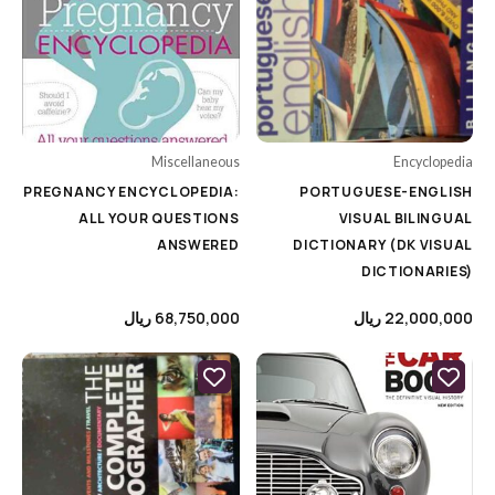
Entertainment
Fantasy Fiction
Fashion
General Arts
Miscellaneous
Encyclopedia
PREGNANCY ENCYCLOPEDIA:
PORTUGUESE-ENGLISH
Graphic Design
ALL YOUR QUESTIONS
VISUAL BILINGUAL
History
ANSWERED
DICTIONARY (DK VISUAL
DICTIONARIES)
Iranian Art & History
Abrams
Kids & Teens
22,000,000
ریال
68,750,000
ریال
DK
Literature
Hirmer
Miscellaneous
Miscellaneous
Notebooks
Motorbooks
Painting
Penguin