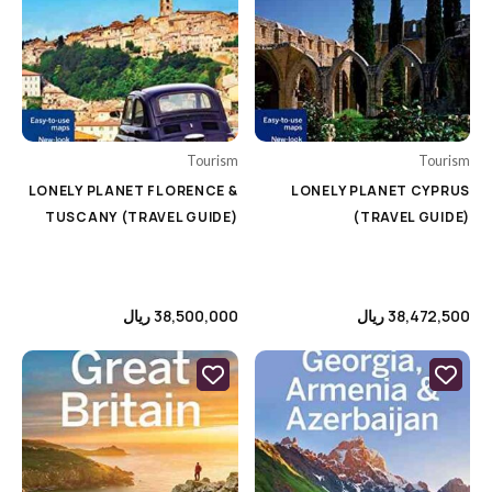
Entertainment
Fantasy Fiction
Fashion
General Arts
Tourism
Tourism
LONELY PLANET FLORENCE &
LONELY PLANET CYPRUS
Graphic Design
TUSCANY (TRAVEL GUIDE)
(TRAVEL GUIDE)
History
Iranian Art & History
Abrams
Kids & Teens
38,472,500
ریال
38,500,000
ریال
DK
Literature
Hirmer
Miscellaneous
Miscellaneous
Notebooks
Motorbooks
Painting
Penguin