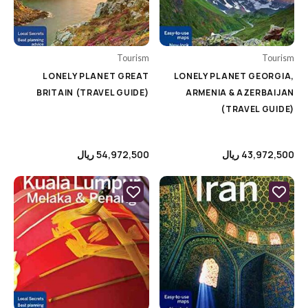
Science & Technology
Skira
Self Help
Taschen
Sports
Tourism
Tourism
teNeues
LONELY PLANET GREAT
LONELY PLANET GEORGIA,
Tourism
BRITAIN (TRAVEL GUIDE)
ARMENIA & AZERBAIJAN
(TRAVEL GUIDE)
برندها
43,972,500
ریال
54,972,500
ریال
Price
9000000
£
-
2
£