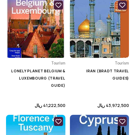
Category
Uncategorized
Animation's Art Books
Architecture
Biography
Tourism
Tourism
Cars & Motorcycle
LONELY PLANET BELGIUM &
IRAN (BRADT TRAVEL
LUXEMBOURG (TRAVEL
GUIDES)
Cinema, Music & Photography
GUIDE)
Colouring Books
Comics & Manga
43,972,500
ریال
41,222,500
ریال
Cooking
Design
Encyclopedia