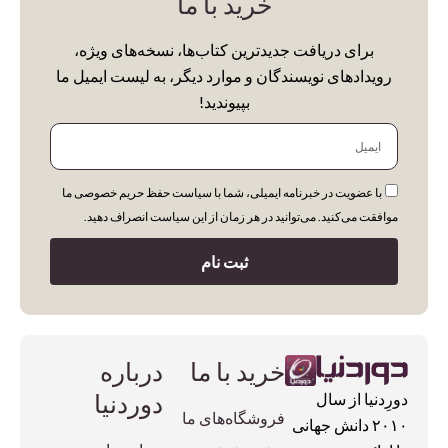
خرید با ما
Entertainment
برای دریافت جدیدترین کتاب‌ها، نسخه‌های ویژه،
Fantasy Fiction
رویدادهای نویسندگان و موارد دیگر، به لیست ایمیل ما
بپیوندید!
Fashion
ایمیل
General Arts
Graphic Design
با عضویت در خبرنامه ایمیلی، شما با سیاست حفظ حریم خصوصی ما
History
موافقت می‌کنید. می‌توانید در هر زمان از این سیاست انصراف دهید.
Iranian Art & History
ثبت نام
Abrams
Kids & Teens
DK
Literature
Hirmer
Miscellaneous
خرید با ما
درباره
Miscellaneous
Notebooks
دوردنیا
دورِدنیا از سال
Motorbooks
فروشگاه‌های ما
۲۰۱۰ دانش جهانی
Painting
Penguin