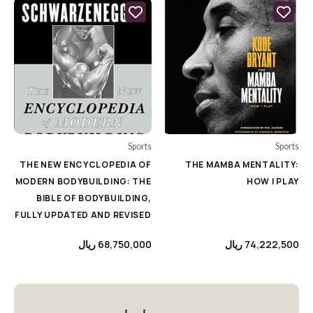
Category
Uncategorized
Animation's Art Books
Architecture
Biography
Sports
Sports
Cars & Motorcycle
THE NEW ENCYCLOPEDIA OF
THE MAMBA MENTALITY:
MODERN BODYBUILDING: THE
HOW I PLAY
Cinema, Music & Photography
BIBLE OF BODYBUILDING,
Colouring Books
FULLY UPDATED AND REVISED
Comics & Manga
74,222,500
ریال
68,750,000
ریال
Cooking
Design
Encyclopedia