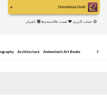
رش
Doredonya Gold
ه
حتوا
حساب کاربری
لیست علاقه‌مندی‌ها
ناشران
Publishers
Abrams
DK
iography
Architecture
Animation’s Art Books
Hirmer
Miscellaneous
Motorbooks
Penguin
Skira
Taschen