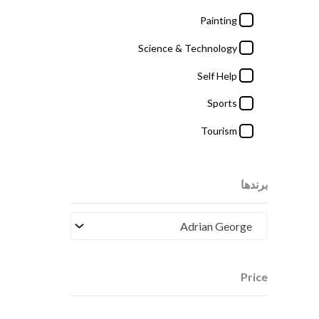
Painting
Price
Science & Technology
Self Help
9000000
£
-
2
£
Sports
Tourism
برندها
Adrian George
Price