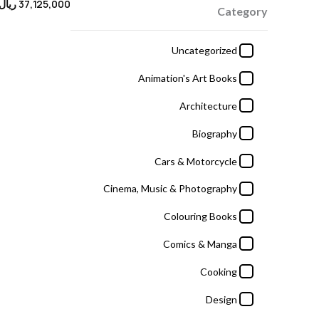
37,125,000
ریال
Category
Cooking
Design
Uncategorized
Encyclopedia
Animation's Art Books
Entertainment
Architecture
Fantasy Fiction
Biography
Fashion
Cars & Motorcycle
General Arts
Cinema, Music & Photography
Graphic Design
Colouring Books
History
Comics & Manga
Iranian Art & History
Cooking
Kids & Teens
Design