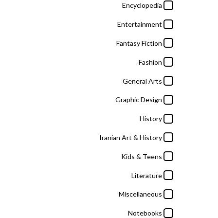
Literature
Encyclopedia
Miscellaneous
Entertainment
Notebooks
Fantasy Fiction
Painting
Fashion
Science & Technology
General Arts
Self Help
Graphic Design
Sports
History
Tourism
Iranian Art & History
Kids & Teens
برندها
Literature
Miscellaneous
Adrian George
Notebooks