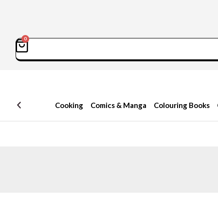
0
سبد
Sea
خرید
Cooking
Comics & Manga
Colouring Books