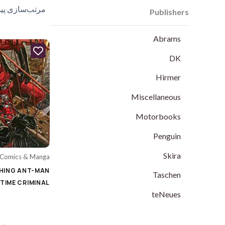
Publishers
teNeues
Abrams
Category
DK
Hirmer
Uncategorized
Miscellaneous
Animation's Art Books
Motorbooks
Architecture
Penguin
Biography
Skira
Comics & Manga
Cars & Motorcycle
HING ANT-MAN
Taschen
Cinema, Music & Photography
-TIME CRIMINAL
teNeues
Colouring Books
Comics & Manga