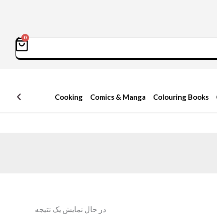
0
سبد
Sea
خرید
Cooking
Comics & Manga
Colouring Books
در حال نمایش یک نتیجه