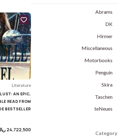
teNeues
Abrams
DK
Category
Hirmer
Uncategorized
Miscellaneous
Animation's Art Books
Motorbooks
Architecture
Penguin
Biography
Skira
Literature
UST: AN EPIC,
Cars & Motorcycle
Taschen
LE READ FROM
Cinema, Music & Photography
teNeues
E BESTSELLER
Colouring Books
24,722,500
ریا
Comics & Manga
Category