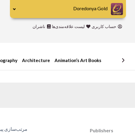
رش
Doredonya Gold
ه
حتوا
حساب کاربری
لیست علاقه‌مندی‌ها
ناشران
Publishers
Abrams
DK
iography
Architecture
Animation’s Art Books
Hirmer
Miscellaneous
Motorbooks
Penguin
Skira
Taschen
Publishers