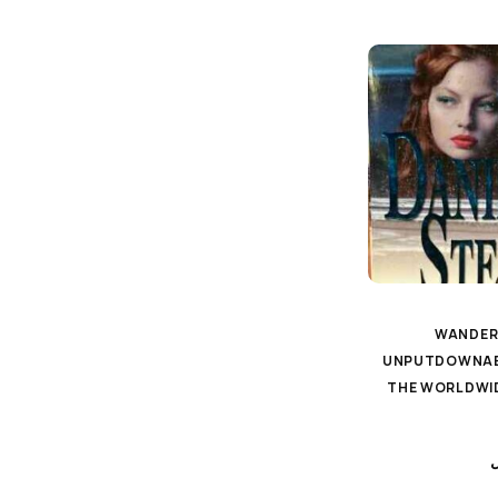
WANDERL
UNPUTDOWNAB
THE WORLDWID
ل