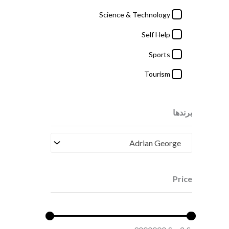
Price
Science & Technology
Self Help
Sports
9000000
£
-
2
£
Tourism
برندها
Adrian George
Price