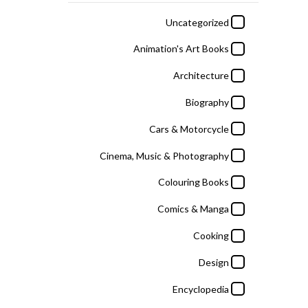
Cooking
Uncategorized
Design
Animation's Art Books
Encyclopedia
Architecture
Entertainment
Biography
Fantasy Fiction
Cars & Motorcycle
Fashion
Cinema, Music & Photography
General Arts
Colouring Books
Graphic Design
Comics & Manga
History
Cooking
Iranian Art & History
Design
Kids & Teens
Encyclopedia
Literature