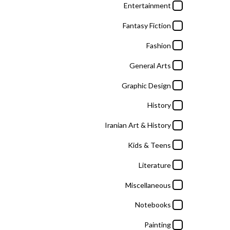
Entertainment
Miscellaneous
Fantasy Fiction
Notebooks
Fashion
Painting
General Arts
Science & Technology
Graphic Design
Self Help
History
Sports
Iranian Art & History
Tourism
Kids & Teens
Literature
برندها
Miscellaneous
Adrian George
Notebooks
Painting