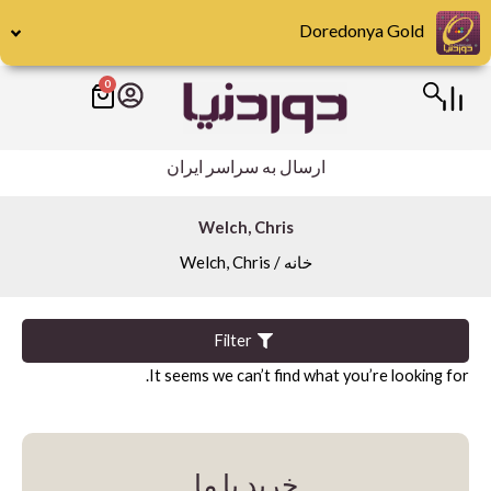
رش
Doredonya Gold
ه
حتوا
0
سبد
Publishers
خرید
Abrams
ارسال به سراسر ایران
DK
Hirmer
Welch, Chris
خانه
/ Welch, Chris
Miscellaneous
Motorbooks
Penguin
Filter
It seems we can’t find what you’re looking for.
Skira
Taschen
teNeues
خرید با ما