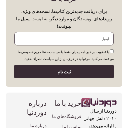
برای دریافت جدیدترین کتاب‌ها، نسخه‌های ویژه،
Category
رویدادهای نویسندگان و موارد دیگر، به لیست ایمیل ما
Uncategorized
بپیوندید!
ایمیل
Animation's Art Books
Architecture
با عضویت در خبرنامه ایمیلی، شما با سیاست حفظ حریم خصوصی ما
Biography
موافقت می‌کنید. می‌توانید در هر زمان از این سیاست انصراف دهید.
Cars & Motorcycle
ثبت نام
Cinema, Music & Photography
Colouring Books
Comics & Manga
خرید با ما
درباره
Cooking
دوردنیا
دورِدنیا از سال
فروشگاه‌های ما
Design
۲۰۱۰ دانش جهانی
درباره ما
را ارائه می‌دهد،
تماس با ما
Encyclopedia