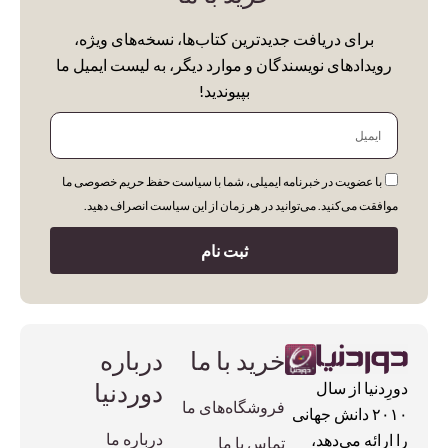
برای دریافت جدیدترین کتاب‌ها، نسخه‌های ویژه،
Category
رویدادهای نویسندگان و موارد دیگر، به لیست ایمیل ما
Uncategorized
بپیوندید!
ایمیل
Animation's Art Books
Architecture
با عضویت در خبرنامه ایمیلی، شما با سیاست حفظ حریم خصوصی ما
Biography
موافقت می‌کنید. می‌توانید در هر زمان از این سیاست انصراف دهید.
Cars & Motorcycle
ثبت نام
Cinema, Music & Photography
Colouring Books
Comics & Manga
خرید با ما
درباره
Cooking
دوردنیا
دورِدنیا از سال
فروشگاه‌های ما
Design
۲۰۱۰ دانش جهانی
درباره ما
را ارائه می‌دهد،
تماس با ما
Encyclopedia