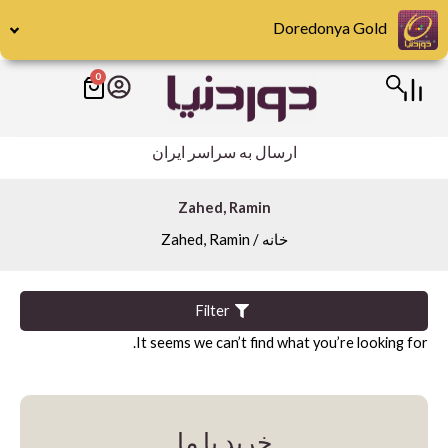
رش
Doredonya Gold
ه
حتوا
0
سبد
Publishers
خرید
Abrams
ارسال به سراسر ایران
DK
Hirmer
Zahed, Ramin
خانه
/ Zahed, Ramin
Miscellaneous
Motorbooks
Penguin
Filter
It seems we can’t find what you’re looking for.
Skira
Taschen
teNeues
خرید با ما