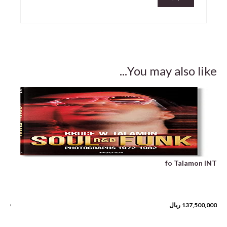
You may also like...
ack
fo Talamon INT
gs)
137,500,000
ریال
,000