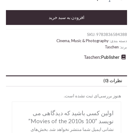
Movies
of
the
افزودن به سبد خرید
2010s
عدد
SKU:
9783836584388
دسته بندی:
Cinema, Music & Photography
برند:
Taschen
Taschen
Publisher:
Abrams
نظرات (0)
DK
هنوز بررسی‌ای ثبت نشده است.
Hirmer
Miscellaneous
اولین کسی باشید که دیدگاهی می
نویسد “100 Movies of the 2010s”
Motorbooks
نشانی ایمیل شما منتشر نخواهد شد.
بخش‌های
Penguin