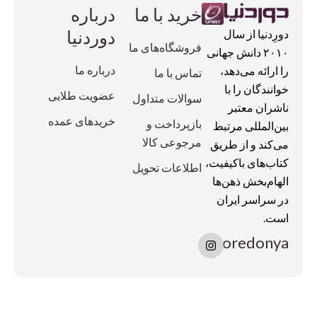
خرید با ما
درباره
دوردنیا
دورِدنیا از سال
فروشگاه‌های ما
۲۰۱۰ دانش جهانی
درباره ما
را ارائه می‌دهد،
تماس با ما
خوانندگان را با
عضویت طلایی
سوالات متداول
ناشران معتبر
خریدهای عمده
بازپرداخت و
بین‌المللی مرتبط
مرجوعی کالا
می‌کند و از طریق
کتاب‌های باکیفیت،
اطلاعات تحویل
الهام‌بخش ذهن‌ها
در سراسر ایران
است.
I
doredonya
n
s
t
a
g
r
a