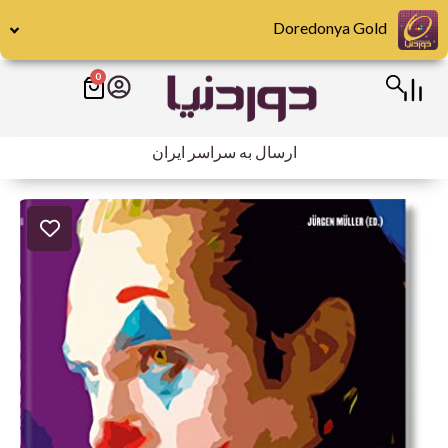
رش
Doredonya Gold
ه
حتوا
0
سبد
خرید
ارسال به سراسر ایران