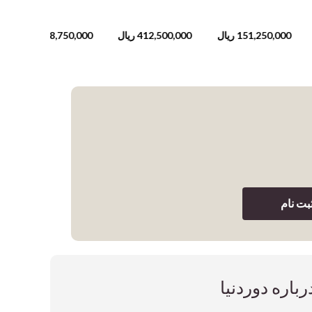
151,250,000
ریال
412,500,000
ریال
68,750,000
ریال
بت نام
رباره دوردنیا