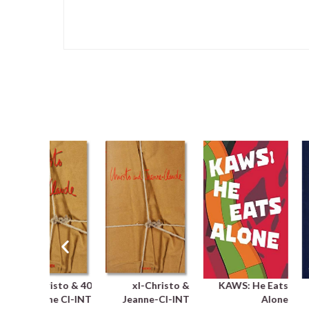
40 Christo &
xl-Christo &
KAWS: He Eats
Jeanne Cl-INT
Jeanne-Cl-INT
Alone