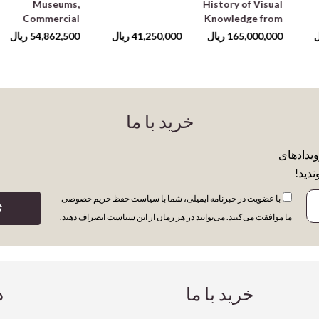
Museums,
History of Visual
Commercial
Knowledge from
Galleries,
the 15th Century
ل
165,000,000
ریال
41,250,000
ریال
54,862,500
ریال
Independent
t
Spaces
خرید با ما
ویدادهای
ندید!
با عضویت در خبرنامه ایمیلی، شما با سیاست حفظ حریم خصوصی
ث
ما موافقت می‌کنید. می‌توانید در هر زمان از این سیاست انصراف دهید.
خرید با ما
د