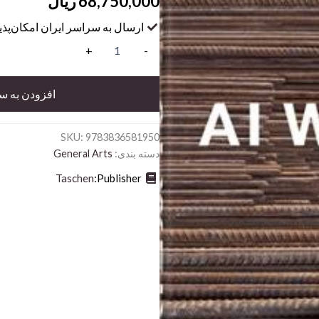
68,750,000
ریال
ارسال به سراسر ایران امکان‌پذ
40-
+
-
Ai
Weiwei
-
افزودن به س
INT
عدد
SKU:
9783836581950
دسته بندی:
General Arts
Taschen
Publisher: