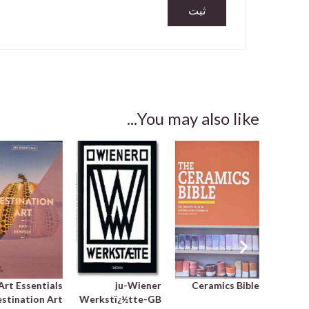
You may also like...
Art Essentials
ju-Wiener
Ceramics Bible
African
stination Art
Werkstï¿½tte-GB