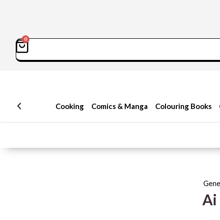
0
سبد
Sea
خرید
Cooking
Comics & Manga
Colouring Books
Gene