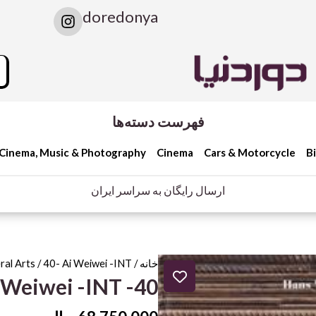
I
doredonya
n
s
t
rch
a
g
r
a
فهرست دسته‌ها
m
Cinema, Music & Photography
Cinema
Cars & Motorcycle
B
ارسال رایگان به سراسر ایران
خانه
/
/ 40- Ai Weiwei -INT
ral Arts
40- Ai Weiwei -INT