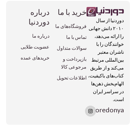
خرید با ما
درباره
دوردنیا
دورِدنیا از سال
فروشگاه‌های ما
۲۰۱۰ دانش جهانی
درباره ما
را ارائه می‌دهد،
تماس با ما
خوانندگان را با
عضویت طلایی
سوالات متداول
ناشران معتبر
خریدهای عمده
بازپرداخت و
بین‌المللی مرتبط
مرجوعی کالا
می‌کند و از طریق
کتاب‌های باکیفیت،
اطلاعات تحویل
الهام‌بخش ذهن‌ها
در سراسر ایران
است.
I
doredonya
n
s
t
a
g