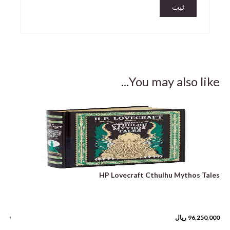
You may also like...
een
HP Lovecraft Cthulhu Mythos Tales
96,250,000
ریال
,000