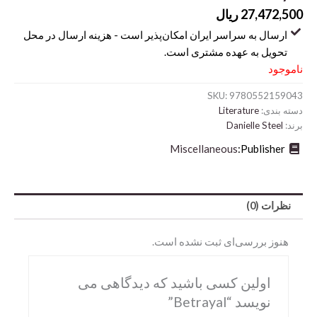
27,472,500
ریال
ارسال به سراسر ایران امکان‌پذیر است - هزینه ارسال در محل
تحویل به عهده مشتری است.
ناموجود
SKU:
9780552159043
دسته بندی:
Literature
برند:
Danielle Steel
Miscellaneous
Publisher:
Abrams
نظرات (0)
DK
Hirmer
هنوز بررسی‌ای ثبت نشده است.
Miscellaneous
اولین کسی باشید که دیدگاهی می
Motorbooks
نویسد “Betrayal”
Penguin