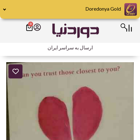
رش
Doredonya Gold
ه
حتوا
0
سبد
خرید
ارسال به سراسر ایران