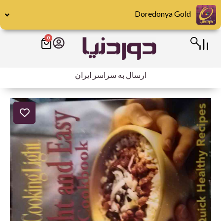
رش
Doredonya Gold
ه
حتوا
0
سبد
خرید
ارسال به سراسر ایران