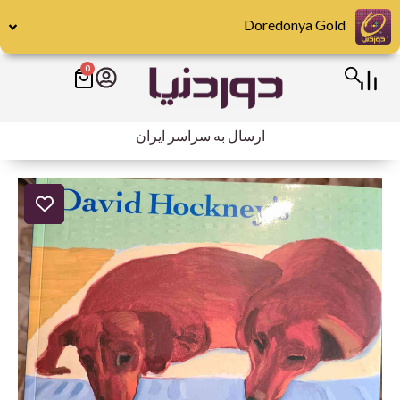
رش
Doredonya Gold
ه
حتوا
0
سبد
خرید
ارسال به سراسر ایران