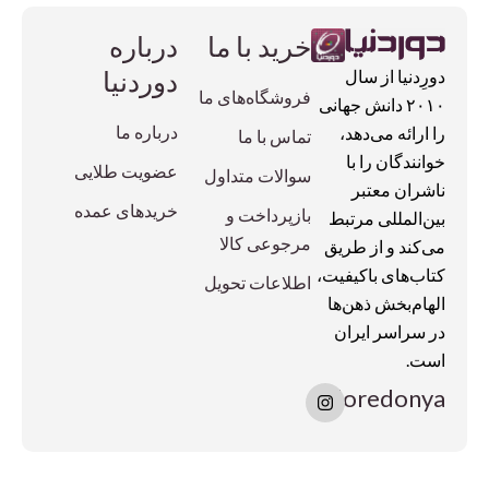
خرید با ما
درباره
دوردنیا
دورِدنیا از سال
فروشگاه‌های ما
۲۰۱۰ دانش جهانی
درباره ما
را ارائه می‌دهد،
تماس با ما
خوانندگان را با
عضویت طلایی
سوالات متداول
ناشران معتبر
خریدهای عمده
بازپرداخت و
بین‌المللی مرتبط
مرجوعی کالا
می‌کند و از طریق
کتاب‌های باکیفیت،
اطلاعات تحویل
الهام‌بخش ذهن‌ها
در سراسر ایران
است.
I
doredonya
n
s
t
a
g