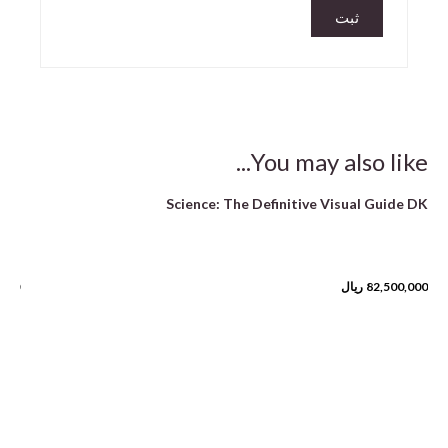
You may also like...
ste
Science: The Definitive Visual Guide DK
les
82,500,000
ریال
,000