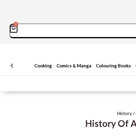
0
سبد
Sea
خرید
Cooking
Comics & Manga
Colouring Books
History
/
History Of 