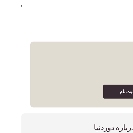
41,250,000
بت نام
رباره دوردنیا