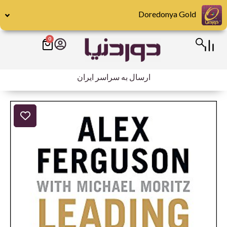
رش
Doredonya Gold
ه
حتوا
0
سبد
خرید
ارسال به سراسر ایران