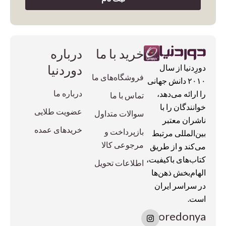
خرید با ما
درباره
دوردنیا
دورِدنیا از سال
فروشگاه‌های ما
۲۰۱۰ دانش جهانی
درباره ما
را ارائه می‌دهد،
تماس با ما
خوانندگان را با
عضویت طلایی
سوالات متداول
ناشران معتبر
خریدهای عمده
بازپرداخت و
بین‌المللی مرتبط
مرجوعی کالا
می‌کند و از طریق
کتاب‌های باکیفیت،
اطلاعات تحویل
الهام‌بخش ذهن‌ها
در سراسر ایران
است.
I
doredonya
n