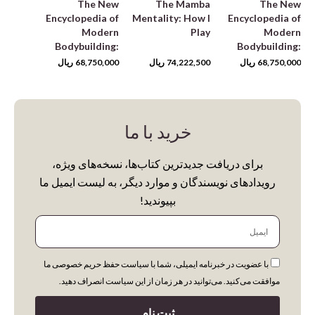
The New
The Mamba
The New
Encyclopedia of
Mentality: How I
Encyclopedia of
Modern
Play
Modern
Bodybuilding:
Bodybuilding:
The Bible of
The Bible of
68,750,000
ریال
74,222,500
ریال
68,750,000
ریال
Bodybuilding,
Bodybuilding,
Fully Updated
Fully Updated
and Revised
and Revised
خرید با ما
برای دریافت جدیدترین کتاب‌ها، نسخه‌های ویژه،
رویدادهای نویسندگان و موارد دیگر، به لیست ایمیل ما
بپیوندید!
ایمیل
با عضویت در خبرنامه ایمیلی، شما با سیاست حفظ حریم خصوصی ما
موافقت می‌کنید. می‌توانید در هر زمان از این سیاست انصراف دهید.
ثبت نام