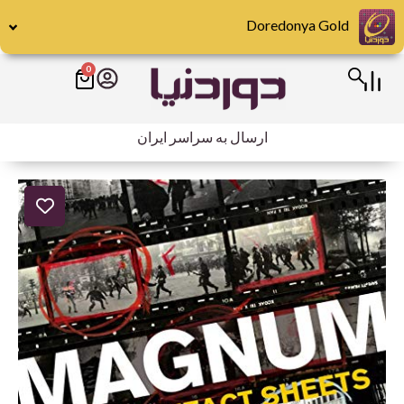
رش
Doredonya Gold
ه
حتوا
0
سبد
خرید
ارسال به سراسر ایران