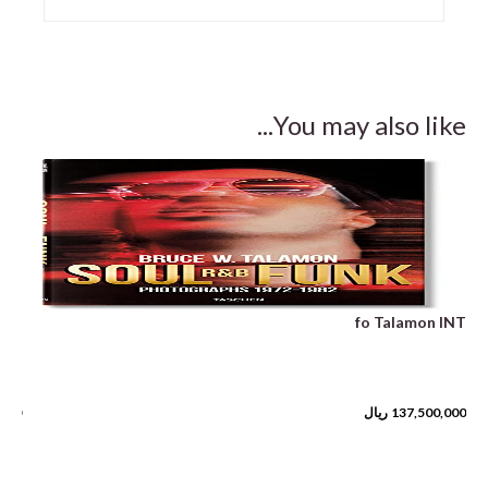
You may also like...
INT
fo Talamon INT
137,500,000
ریال
,000