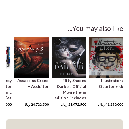
You may also like...
Disney
Assassins Creed
Fifty Shades
Illustrators
buster
– Accipiter
Darker: Official
Quarterly kk
 Comic
Movie tie-in
ed Set
edition, includes
bonus material
41,250,000
ریال
21,972,500
ریال
24,722,500
ریال
500,000