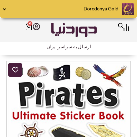
رش
Doredonya Gold
ه
حتوا
0
سبد
خرید
ارسال به سراسر ایران