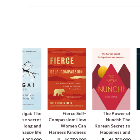
Ikigai: The
Fierce Self-
The Power of
Japanese secret
Compassion: How
Nunchi: The
to a long and
Women Can
Korean Secret to
happy life
Harness Kindness
Happiness and
to Speak Up,
Success
46,750,000
ریال
46,750,000
ریال
41,250,000
ریال