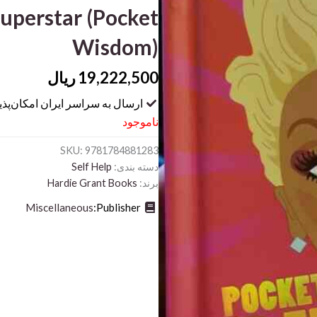
uperstar (Pocket
Wisdom)
19,222,500
ریال
ارسال به سراسر ایران امکان‌پذ
ناموجود
SKU:
9781784881283
دسته بندی:
Self Help
برند:
Hardie Grant Books
Miscellaneous
Publisher: