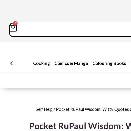
0
سبد
Sea
خرید
Cooking
Comics & Manga
Colouring Books
Self Help
/ Pocket RuPaul Wisdom: Witty Quotes 
Pocket RuPaul Wisdom: W