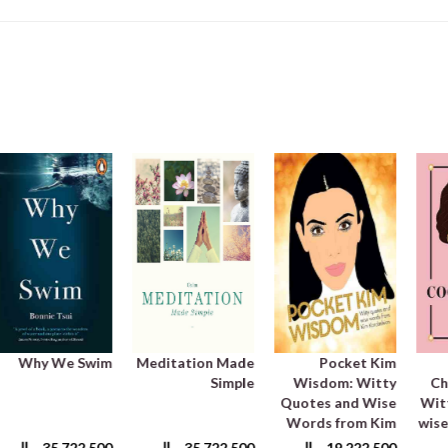
Why We Swim
Meditation Made
Pocket Kim
Simple
Wisdom: Witty
Ch
Quotes and Wise
Wit
Words from Kim
wise
Kardashian
ل
19,222,500
ریال
35,722,500
ریال
35,722,500
ریال