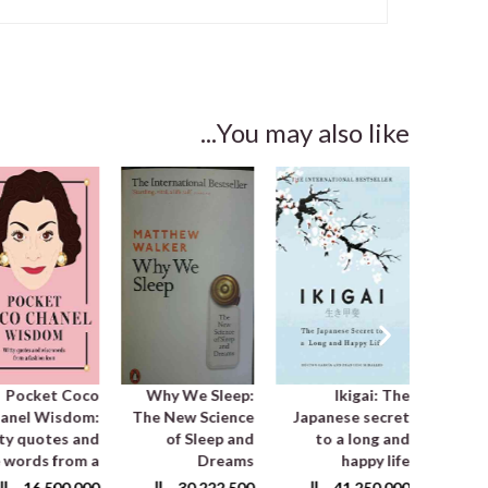
You may also like...
Pocket Coco
Why We Sleep:
Ikigai: The
anel Wisdom:
The New Science
Japanese secret
Compas
ty quotes and
of Sleep and
to a long and
W
 words from a
Dreams
happy life
Harnes
fashion icon
t
ریال
41,250,000
ریال
30,222,500
ریال
16,500,000
ریا