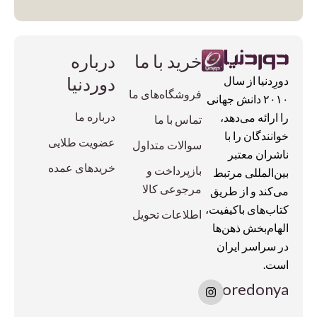
خرید با ما
درباره
دوردنیا
دورِدنیا از سال
فروشگاه‌های ما
۲۰۱۰ دانش جهانی
درباره ما
را ارائه می‌دهد،
تماس با ما
خوانندگان را با
عضویت طلایی
سوالات متداول
ناشران معتبر
خریدهای عمده
بازپرداخت و
بین‌المللی مرتبط
مرجوعی کالا
می‌کند و از طریق
کتاب‌های باکیفیت،
اطلاعات تحویل
الهام‌بخش ذهن‌ها
در سراسر ایران
است.
I
doredonya
n
s