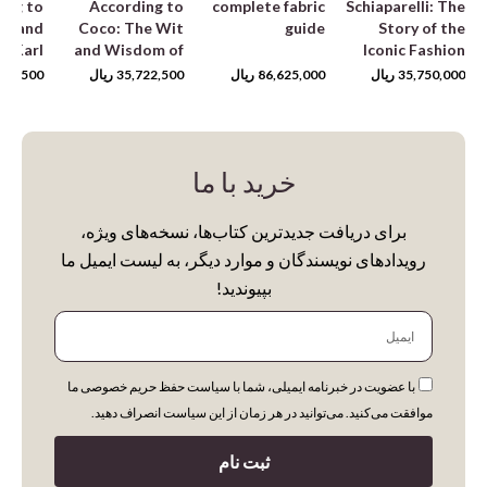
ing to
According to
complete fabric
Schiaparelli: The
it and
Coco: The Wit
guide
Story of the
H
f Karl
and Wisdom of
Iconic Fashion
erfeld
Coco Chanel
Designer: 11
35,750,000
ریال
86,625,000
ریال
35,722,500
ریال
722,500
(Little Book of
Fashion)
خرید با ما
برای دریافت جدیدترین کتاب‌ها، نسخه‌های ویژه،
رویدادهای نویسندگان و موارد دیگر، به لیست ایمیل ما
بپیوندید!
ایمیل
با عضویت در خبرنامه ایمیلی، شما با سیاست حفظ حریم خصوصی ما
موافقت می‌کنید. می‌توانید در هر زمان از این سیاست انصراف دهید.
ثبت نام