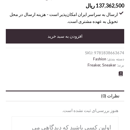
137,362,500
ریال
ارسال به سراسر ایران امکان‌پذیر است - هزینه ارسال در محل
تحویل به عهده مشتری است.
Soled
Out:
افزودن به سبد خرید
The
Golden
Age
SKU:
9781838663674
of
دسته بندی:
Fashion
Sneaker
برند:
Freaker, Sneaker
Advertising
(A
Abrams
Sneaker
Freaker
DK
Book)
نظرات (0)
عدد
Hirmer
Miscellaneous
هنوز بررسی‌ای ثبت نشده است.
Motorbooks
اولین کسی باشید که دیدگاهی می
Penguin