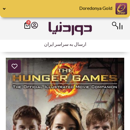
رش
Doredonya Gold
ه
حتوا
0
سبد
خرید
ارسال به سراسر ایران