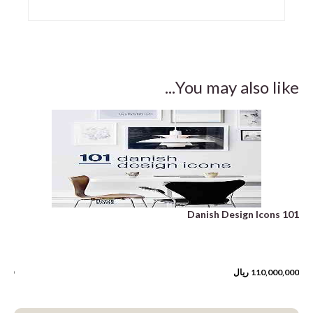
You may also like...
off)
101 Danish Design Icons
110,000,000
ریال
,000