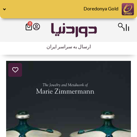
رش
Doredonya Gold
ه
حتوا
0
سبد
خرید
ارسال به سراسر ایران