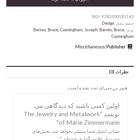
and
Metalwork
of
SKU:
9780300181142
Marie
دسته بندی:
Design
Zimmermann
برند:
Barnes, Bruce, Cunningham, Joseph, Barnes, Bruce,
عدد
Cunningham
Miscellaneous
Publisher:
نظرات (0)
Abrams
هنوز بررسی‌ای ثبت نشده است.
DK
اولین کسی باشید که دیدگاهی می
Hirmer
نویسد “The Jewelry and Metalwork
Miscellaneous
of Marie Zimmermann”
Motorbooks
نشانی ایمیل شما منتشر نخواهد شد.
بخش‌های
Penguin
موردنیاز علامت‌گذاری شده‌اند
*