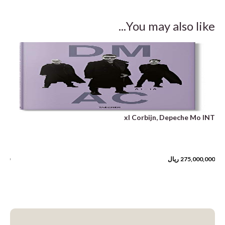
You may also like...
con
xl Corbijn, Depeche Mo INT
275,000,000
ریال
,500