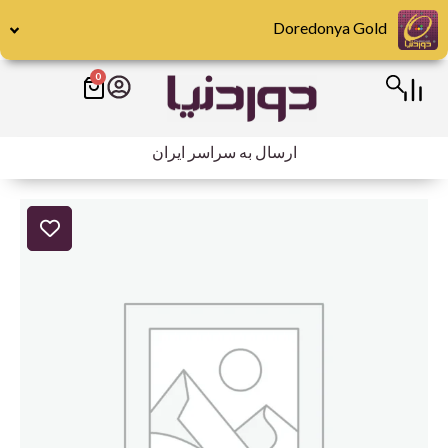
رش
Doredonya Gold
ه
حتوا
0
سبد
خرید
ارسال به سراسر ایران