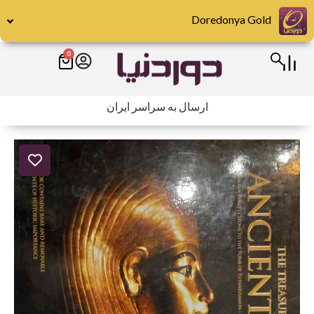
رش
Doredonya Gold
ه
حتوا
0
سبد
خرید
ارسال به سراسر ایران