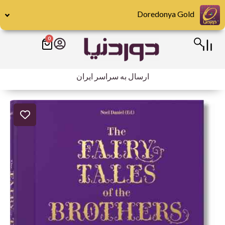
رش
Doredonya Gold
ه
حتوا
0
سبد
خرید
ارسال به سراسر ایران