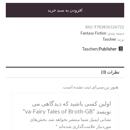
Tales
of
افزودن به سبد خرید
Broth-
GB
عدد
SKU:
9783836526722
دسته بندی:
Fantasy Fiction
برند:
Taschen
Taschen
Publisher:
نظرات (0)
Abrams
هنوز بررسی‌ای ثبت نشده است.
DK
Hirmer
اولین کسی باشید که دیدگاهی می
Miscellaneous
نویسد “va-Fairy Tales of Broth-GB”
Motorbooks
نشانی ایمیل شما منتشر نخواهد شد.
بخش‌های
موردنیاز علامت‌گذاری شده‌اند
*
Penguin