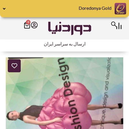
رش
Doredonya Gold
ه
حتوا
0
سبد
خرید
ارسال به سراسر ایران