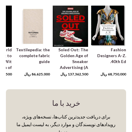
 World
Textilepedia: the
Soled Out: The
Fashion
ing to
complete fabric
Golden Age of
Designers A-Z.
he Wit
guide
Sneaker
40th Ed.
dom of
Advertising (A
Chanel
Sneaker Freaker
68,750,000
ریال
137,362,500
ریال
86,625,000
ریال
722,500
Book)
خرید با ما
برای دریافت جدیدترین کتاب‌ها، نسخه‌های ویژه،
رویدادهای نویسندگان و موارد دیگر، به لیست ایمیل ما
بپیوندید!