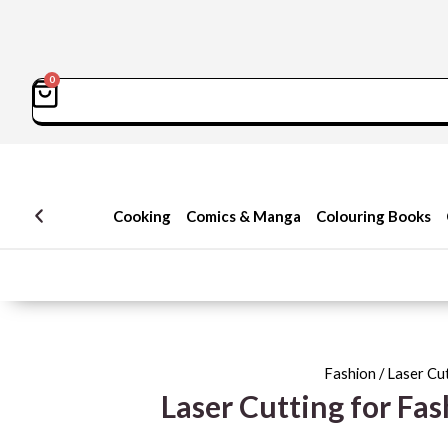
0
سبد
Sea
خرید
Cooking
Comics & Manga
Colouring Books
Fashion
/ Laser Cut
Laser Cutting for Fas