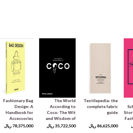
Fashionary Bag
The World
Textilepedia: the
Design: A
According to
complete fabric
Sc
Handbook for
Coco: The Wit
guide
Stor
Accessories
and Wisdom of
Fas
Designers
Coco Chanel
11 
ل
86,625,000
ریال
35,722,500
ریال
78,375,000
ریال