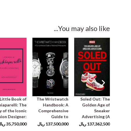
You may also like...
Little Book of
The Wristwatch
Soled Out: The
Littl
hiaparelli: The
Handbook: A
Golden Age of
y of the Iconic
Comprehensive
Sneaker
Histor
hion Designer:
Guide to
Advertising (A
of F
(Little Book of
Mechanical
Sneaker Freaker
1
ریال
137,362,500
ریال
137,500,000
ریال
35,750,000
ریا
Fashion)
Wristwatches
Book)