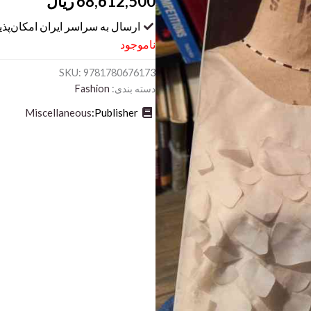
68,612,500
ریال
ارسال به سراسر ایران امکان‌پذ
ناموجود
SKU:
9781780676173
دسته بندی:
Fashion
Miscellaneous
Publisher: