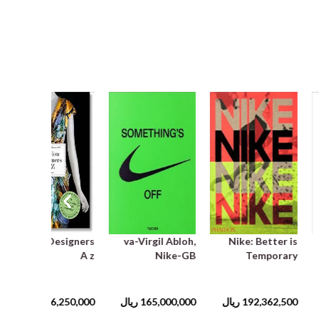
Fashion Designers
va-Virgil Abloh,
Nike: Better is
A z
Nike-GB
Temporary
192,362,500
ریال
165,000,000
ریال
206,250,000
ریال