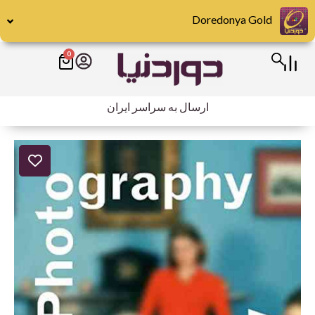
رش
Doredonya Gold
ه
حتوا
0
سبد
خرید
ارسال به سراسر ایران